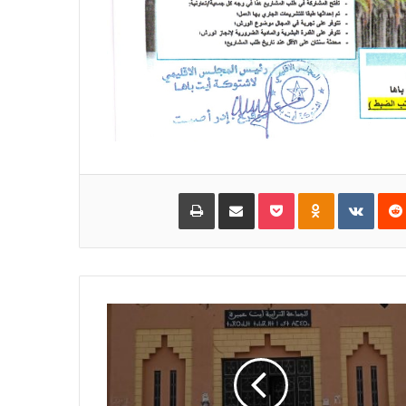
‏Reddit
‏VKontakte
Odnoklassniki
Pocket
مشاركة عبر البريد
طباعة