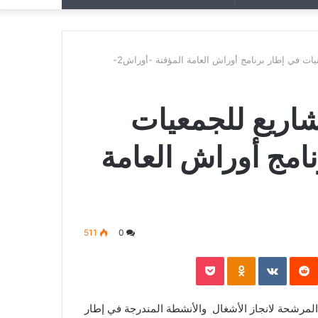
عن
عشوائي
ت في إطار برنامج أوراش العامة المؤقتة -أوراش2-
اريع للجمعيات
نامج أوراش العامة
511
0
P
‏Reddit
‏VKontakte
Odnoklassniki
Pocket
المرشحة لانجاز الأشغال والأنشطة المندرجة في إطار