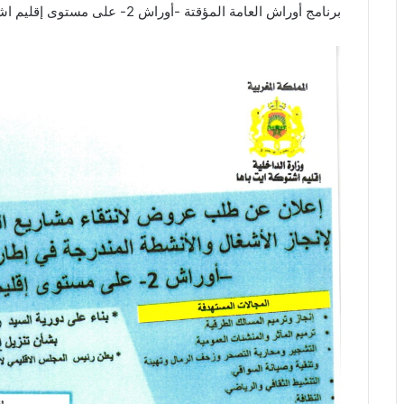
برنامج أوراش العامة المؤقتة -أوراش 2- على مستوى إقليم اشتوكة أيت باها.