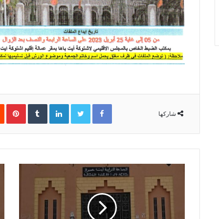
Facebook
Twitter
LinkedIn
‏Tumblr
Pinterest
شاركها