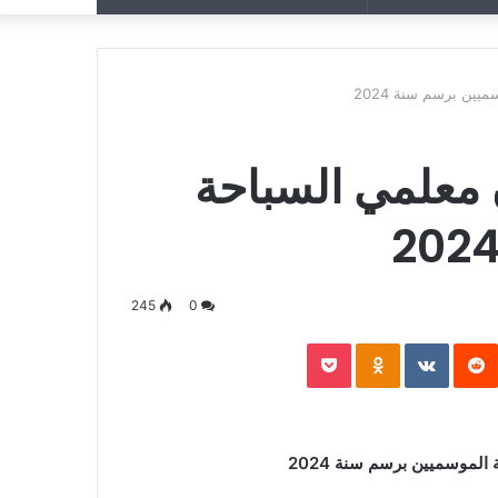
عن
عشوائي
ين برسم سنة 2024
 معلمي السباحة
245
0
P
‏Reddit
‏VKontakte
Odnoklassniki
Pocket
لموسميين برسم سنة 2024