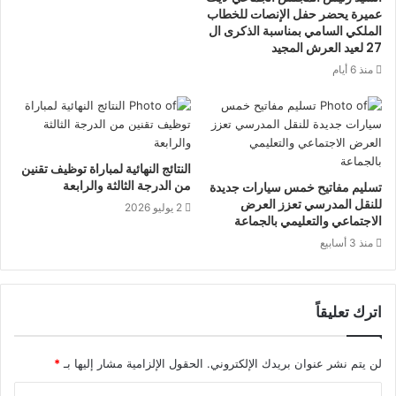
عميرة يحضر حفل الإنصات للخطاب
‏ورشات عمل حول محاور الانفتاح ذات الأولوية
الملكي السامي بمناسبة الذكرى ال
27 لعيد العرش المجيد
المحددة من قبل الجماعة الترابية:
10:00 -12 :00
منذ 6 أيام
المحور الأول: البيئة
النتائج النهائية لمباراة توظيف تقنين
من الدرجة الثالثة والرابعة
تسليم مفاتيح خمس سيارات جديدة
للنقل المدرسي تعزز العرض
2 يوليو 2026
الاجتماعي والتعليمي بالجماعة
1- مبدأ الانفتاح الذي ستعتمده الجماعة في إنجاز المحور الأولي
منذ 3 أسابيع
الأول هو:
§ المشاركة المواطنة.
اترك تعليقاً
2- الأنشطة التي تود الجماعة اعتمادها في إطار هذا المحور
بمنهجية مُنفتحة:
لن يتم نشر عنوان بريدك الإلكتروني.
الحقول الإلزامية مشار إليها بـ
*