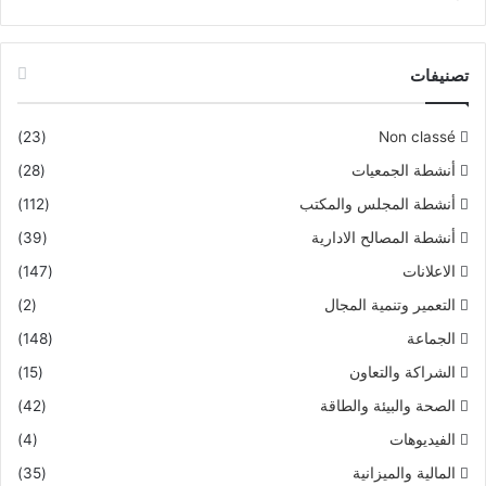
PDF وفق الرابط أسفله.
ملف صحفي حول ‏انخراط الجماعة الترابية لأيت عميرة في الشبكة
تصنيفات
المغربية للجماعات الترابية المنفتحة
(23)
Non classé
أنشطة الجمعيات
(28)
أنشطة المجلس والمكتب
(112)
أنشطة المصالح الادارية
(39)
الاعلانات
(147)
التعمير وتنمية المجال
(2)
الجماعة
(148)
الشراكة والتعاون
(15)
الصحة والبيئة والطاقة
(42)
الفيديوهات
(4)
المالية والميزانية
(35)