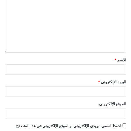
§ جمع ونقل النفايات.
المحور الثاني: التواصل
الاسم
*
1- مبدأ الانفتاح الذي ستعتمده الجماعة في إنجاز المحور الأولي
الثاني هو:
البريد الإلكتروني
*
§ الشفافية.
2- الأنشطة التي تود الجماعة اعتمادها في إطار هذا المحور
الموقع الإلكتروني
بمنهجية مُنفتحة:
§ تطوير بوابة الجماعة على الأنترنيت.
احفظ اسمي، بريدي الإلكتروني، والموقع الإلكتروني في هذا المتصفح