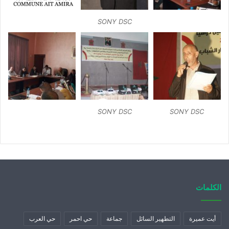
SONY DSC
SONY DSC
SONY DSC
الكلمات
أيت عميرة
التطهير السائل
جماعة
حي احمر
حي العرب