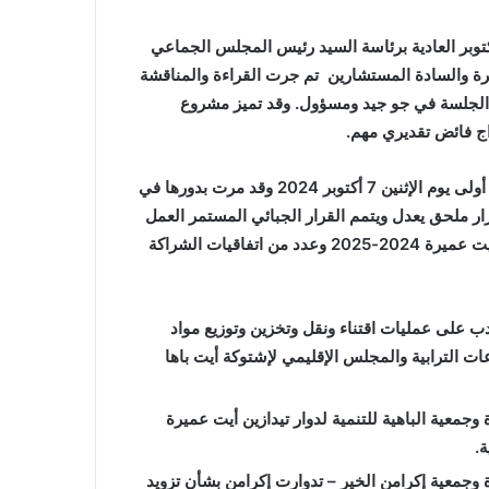
جلسة الثانية من دورة أكتوبر العادية برئاسة السيد رئيس المجلس الجماعي
ة و
السادة المستشارين تم جرت القراءة والمناقشة
المالية 2025 حيث مرت أشغال الجلسة في جو جيد ومسؤول. وقد تميز مشروع
اج فائض تقديري مهم.
يشار إلى أنه سبق افتتاح الدورة العادية لشهر أكتوبر في جلسة أولى يوم الإثنين 7 أكتوبر 2024 وقد مرت بدورها في
 ملحق يعدل ويتمم القرار الجبائي المستمر العمل
ومشروع برنامج انفتاح جماعة أيت عميرة 2024-2025 وعدد من اتفاقيات الشراكة
ب على عمليات اقتناء ونقل وتخزين وتوزيع مواد
ات الترابية والمجلس الإقليمي لإشتوكة أيت باها
معية الباهية للتنمية لدوار تيدازين أيت عميرة
.
جمعية إكرامن الخير – تدوارت إكرامن بشأن تزويد