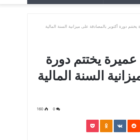
عن
عشوائي
ختتم دورة أكتوبر بالمصادقة على ميزانية السنة المالية
ميرة يختتم دورة
زانية السنة المالية
160
0
P
‏Reddit
‏VKontakte
Odnoklassniki
Pocket