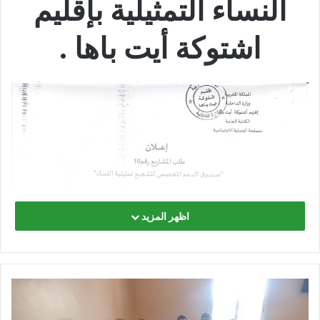
النساء التمثيلية بإقليم
اشتوكة أيت باها .
اظهر المزيد