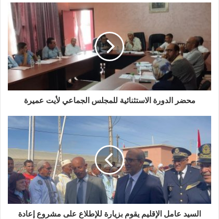
الجلــسة الثانية – 21 أكتوبر 2025
تواصلت أشغال الدورة في جلستها الثانية بنفس الروح الإيجابية،
حيث تمت مناقشة ما تبقى من النقط المبرمجة في جدول الأعمال.
وقد جرى التداول في أجواء من المسؤولية والاحترام المتبادل، مع
تسجيل امتناع عضو واحد عن التصويت في إحدى النقاط، في حين تم
التصويت بالإجماع على باقي النقط
.
محضر الدورة الاستثنائية للمجلس الجماعي لأيت عميرة
وقد نوه السيد رئيس المجلس في ختام الجلسة بالمجهودات
المبذولة من طرف أعضاء المجلس وأطر الجماعة، مشيداً بأجواء
الحوار الجاد والمسؤول التي طبعت أشغال الدورة، ومؤكداً على
أهمية التعاون المتواصل لتنزيل المشاريع المبرمجة على أرض الواقع
بما يخدم مصلحة الساكنة المحلية
.
بهذا يكون المجلس الجماعي لأيت عميرة قد أنهى أشغال دورته
العادية لشهر أكتوبر 2025 في ظروف تنظيمية جيدة، طبعتها روح
السيد عامل الإقليم يقوم بزيارة للإطلاع على مشروع إعادة
المسؤولية والانفتاح، مما يعكس نضج التجربة التدبيرية وسعي