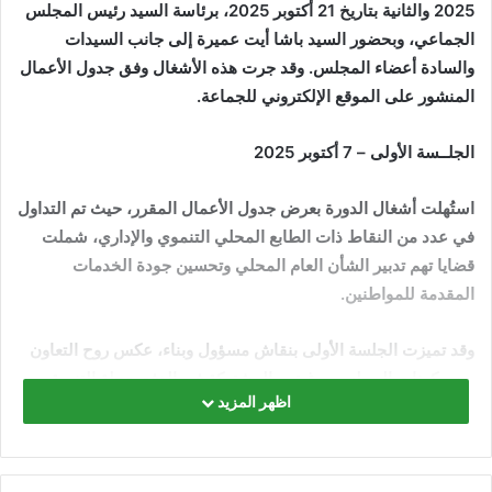
2025 والثانية بتاريخ
21
أكتوبر 2025، برئاسة السيد رئيس المجلس
الجماعي، وبحضور السيد باشا أيت عميرة إلى جانب السيدات
والسادة أعضاء المجلس. وقد جرت هذه الأشغال وفق جدول الأعمال
المنشور على الموقع الإلكتروني للجماعة
.
الجلــسة الأولى – 7 أكتوبر 2025
استُهلت أشغال الدورة بعرض جدول الأعمال المقرر، حيث تم التداول
في عدد من النقاط ذات الطابع المحلي التنموي والإداري، شملت
قضايا تهم تدبير الشأن العام المحلي وتحسين جودة الخدمات
المقدمة للمواطنين
.
وقد تميزت الجلسة الأولى بنقاش مسؤول وبناء، عكس روح التعاون
بين مكونات المجلس ورغبتهم المشتركة في الدفع بعجلة التنمية
اظهر المزيد
المحلية. وأسفرت المداولات عن المصادقة على النقط المدرجة، مما
يعكس الانسجام والتفاهم القائم بين أعضاء المجلس حول القضايا
ذات الأولوية
.