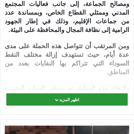
ومصالح الجماعة، إلى جانب فعاليات المجتمع
المدني وممثلي القطاع الخاص، وبمساندة عدد
من جماعات الإقليم، وذلك في إطار الجهود
الرامية إلى نظافة المجال والمحافظة على البيئة
.
ومن المرتقب أن تتواصل هذه الحملة على مدى
عدة أيام، حيث تستهدف إزالة مختلف النقط
السوداء التي تتراكم بها النفايات بعدد من
المناطق.
ولإنجاح هذه العملية، تم تسخير الموارد البشرية
الضرورية من أعوان الجماعة ومتطوعين من
اظهر المزيد
الساكنة والجمعيات، إلى جانب آليات وتجهيزات
لوجستية تشمل الجرافات والشاحنات، ساهمت
بها جماعات من الإقليم، بالإضافة إلى عتاد وآليات
جماعة أيت عميرة وعدد من الشركات الخاصة،